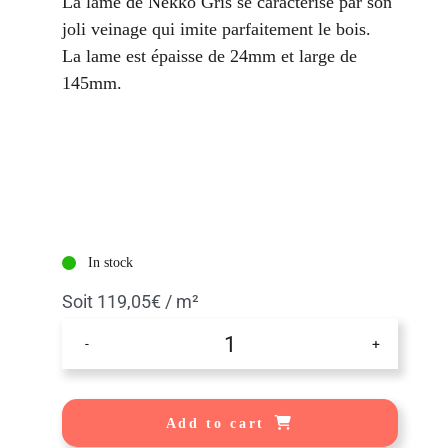
La lame de Nekko Gris se caractérise par son
joli veinage qui imite parfaitement le bois.
La lame est épaisse de 24mm et large de
145mm.
Commencer mon projet
In stock
Soit 119,05€ / m²
Nekko®
Gris
–
Lames
terrasse
Add to cart
bois
composite