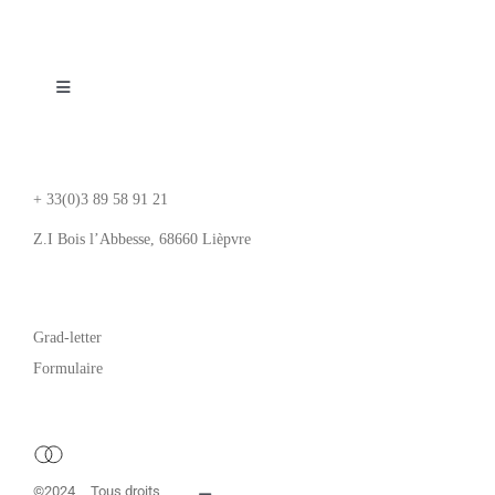
Navigation
Services
System
Toggle
Product
Navigation
Contact
System
Inspiration
+ 33(0)3 89 58 91 21
Product
Z.I Bois l’Abbesse, 68660 Lièpvre
Ressources
Haut de page
Inspiration
Contact
Grad-letter
Ressources
Formulaire
Contact
©2024
Tous droits