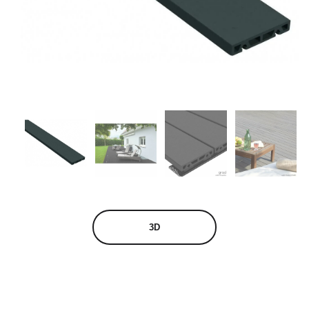
undefined
3D