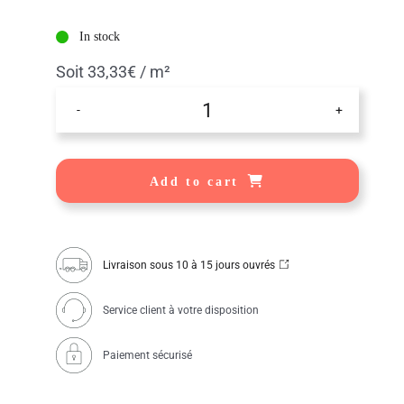
In stock
Soit 33,33€ / m²
Lames
terrasse
bois
composite
anthracite
Add to cart
quantity
Livraison sous 10 à 15 jours ouvrés
Service client à votre disposition
Paiement sécurisé