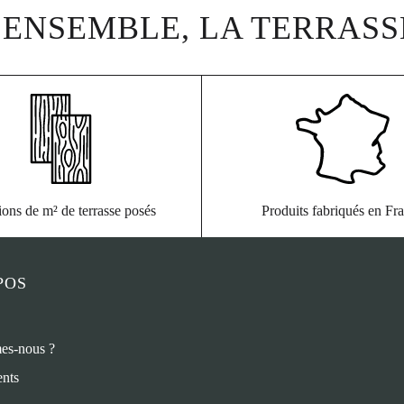
ENSEMBLE, LA TERRASS
ions de m² de terrasse posés
Produits fabriqués en Fr
POS
es-nous ?
nts