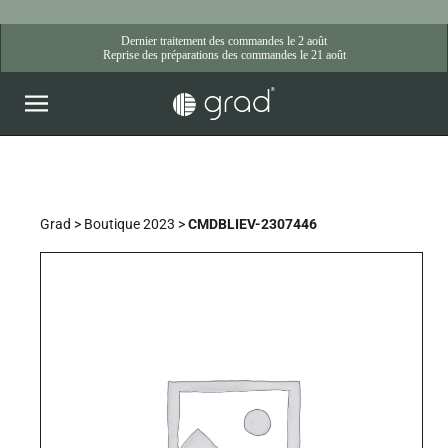
Skip
to
content
Grad
>
Boutique 2023
>
CMDBLIEV-2307446