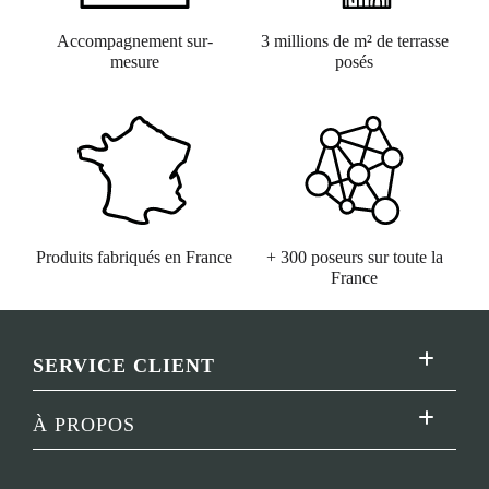
Accompagnement sur-
3 millions de m² de terrasse
mesure
posés
Produits fabriqués en France
+ 300 poseurs sur toute la
France
SERVICE CLIENT
Toggle
Navigatio
Lexique
À PROPOS
Toggle
Navigatio
Foire aux questions
Concept