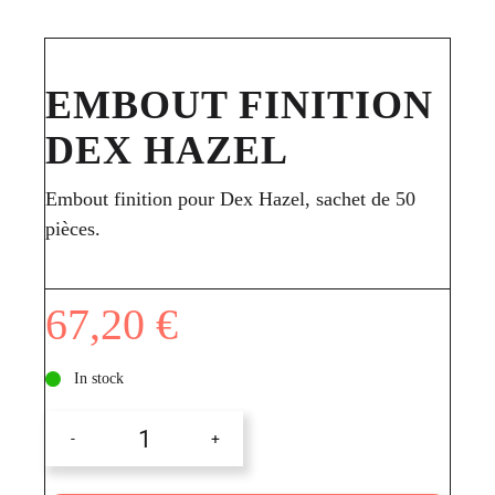
EMBOUT FINITION
DEX HAZEL
Embout finition pour Dex Hazel, sachet de 50
pièces.
67,20
€
In stock
Embout
finition
Dex