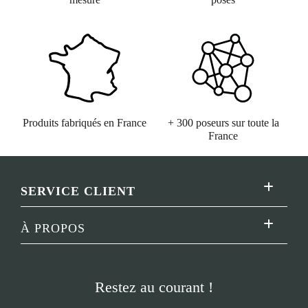
Produits fabriqués en France
+ 300 poseurs sur toute la
France
SERVICE CLIENT
Toggle
Navigatio
Lexique
À PROPOS
Toggle
Navigatio
Foire aux questions
Concept
Livraison
Restez au courant !
Qui sommes-nous ?