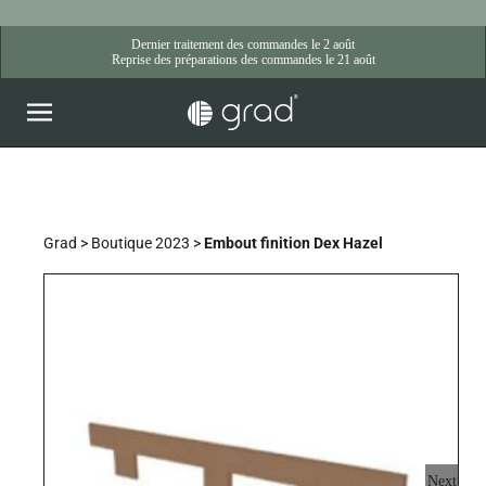
Skip
to
content
Grad
>
Boutique 2023
>
Embout finition Dex Hazel
Next