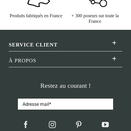
Produits fabriqués en France
+ 300 poseurs sur toute la
France
SERVICE CLIENT
Toggle
Navigatio
Lexique
À PROPOS
Toggle
Navigatio
Foire aux questions
Concept
Livraison
Restez au courant !
Qui sommes-nous ?
Supports techniques
Engagements
Commencer mon projet
Blog