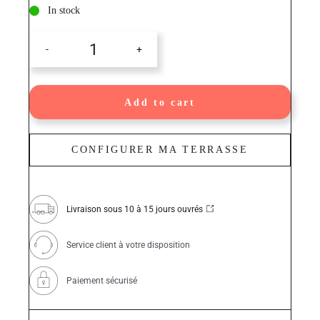
In stock
Plot
réglable
–
TOP
LIFT
Add to cart
(40pièces)
quantity
CONFIGURER MA TERRASSE
Livraison sous 10 à 15 jours ouvrés
Service client à votre disposition
Paiement sécurisé