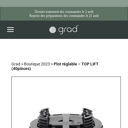
Skip
to
content
Grad
>
Boutique 2023
>
Plot réglable – TOP LIFT
(40pièces)