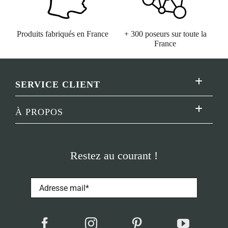
Produits fabriqués en France
+ 300 poseurs sur toute la
France
SERVICE CLIENT
Toggle
Navigatio
Lexique
À PROPOS
Toggle
Navigatio
Foire aux questions
Concept
Livraison
Restez au courant !
Qui sommes-nous ?
Supports techniques
Engagements
Commencer mon projet
Blog