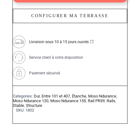
155mm
quantity
CONFIGURER MA TERRASSE
Livraison sous 10 à 15 jours ouvrés
Service client à votre disposition
Paiement sécurisé
Categories:
Dur
,
Entre 101 et 407
,
Étanche
,
Moso Ndurance
,
Moso Ndurance 120
,
Moso Ndurance 155
,
Rail PR39
,
Rails
,
Stable
,
Structure
SKU:
1802