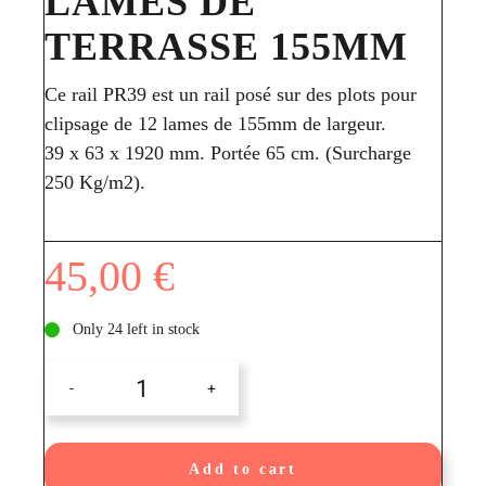
LAMES DE
TERRASSE 155MM
Ce rail PR39 est un rail posé sur des plots pour
clipsage de 12 lames de 155mm de largeur.
39 x 63 x 1920 mm. Portée 65 cm. (Surcharge
250 Kg/m2).
45,00
€
Only 24 left in stock
Rail
PR39
pour
lames
de
Add to cart
terrasse