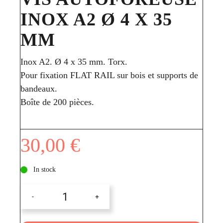
INOX A2 Ø 4 X 35
MM
Inox A2. Ø 4 x 35 mm. Torx.
Pour fixation FLAT RAIL sur bois et supports de
bandeaux.
Boîte de 200 pièces.
30,00
€
In stock
Vis
autoforeuse
Inox