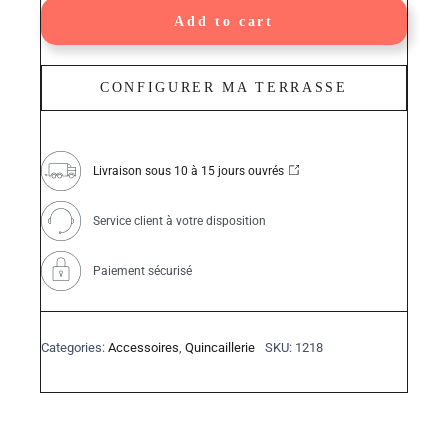
A2
Ø
Add to cart
4
x
35
mm
CONFIGURER MA TERRASSE
quantity
Livraison sous 10 à 15 jours ouvrés
Service client à votre disposition
Paiement sécurisé
Categories:
Accessoires
,
Quincaillerie
SKU:
1218