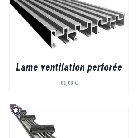
Lame ventilation perforée
81,00
€