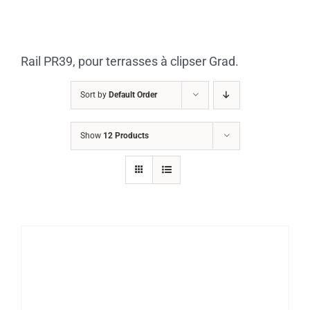
Skip
to
content
Rail PR39, pour terrasses à clipser Grad.
Sort by
Default Order
Show
12 Products