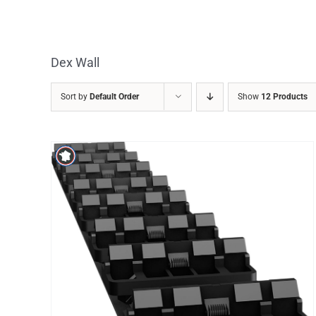
Skip
to
content
Dex Wall
Sort by
Default Order
Show
12 Products
/
DETAILS