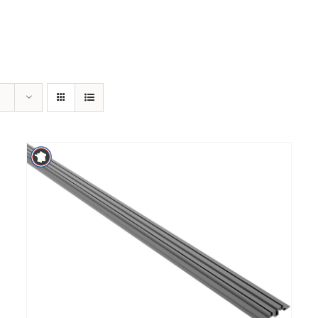
/
DETAILS