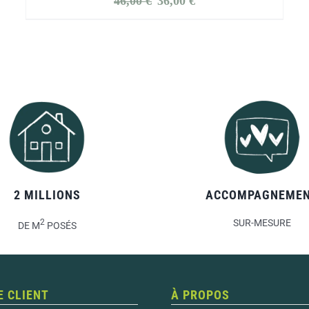
46,00
€
36,00
€
price
price
was:
is:
46,00 €.
36,00 €.
2 MILLIONS
ACCOMPAGNEME
2
SUR-MESURE
DE M
POSÉS
E CLIENT
À PROPOS