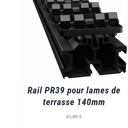
/
DETAILS
Rail PR39 pour lames de
terrasse 140mm
45,00
€