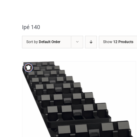
Skip
to
content
Ipé 140
Sort by
Default Order
Show
12 Products
/
DETAILS