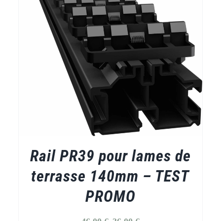
DETAILS
Rail PR39 pour lames de
terrasse 140mm – TEST
PROMO
Original
Current