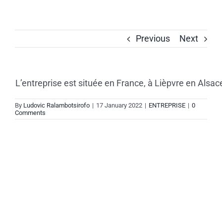
Skip
to
content
Previous
Next
L’entreprise est située en France, à Lièpvre en Alsace
By
Ludovic Ralambotsirofo
|
17 January 2022
|
ENTREPRISE
|
0
Comments