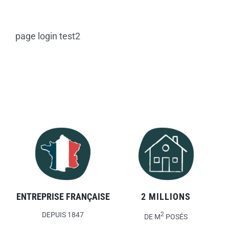
Skip
to
content
page login test2
ENTREPRISE FRANÇAISE
2 MILLIONS
DEPUIS 1847
2
DE M
POSÉS